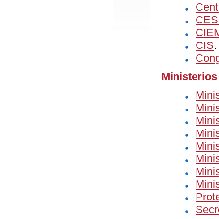
Cent
CES
CIE
CIS
.
Cong
Ministerios
Mini
Mini
Mini
Minis
Mini
Mini
Mini
Minis
Prote
Secr