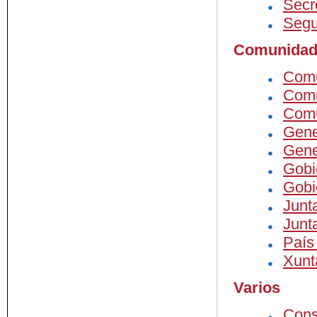
Secr
Segu
Comunidad
Com
Comu
Comu
Gene
Gene
Gob
Gobi
Junt
Junt
País
Xunt
Varios
Cons