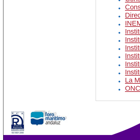
Cons
Dire
INE
Inst
Inst
Insti
Insti
Inst
Inst
La M
ONC