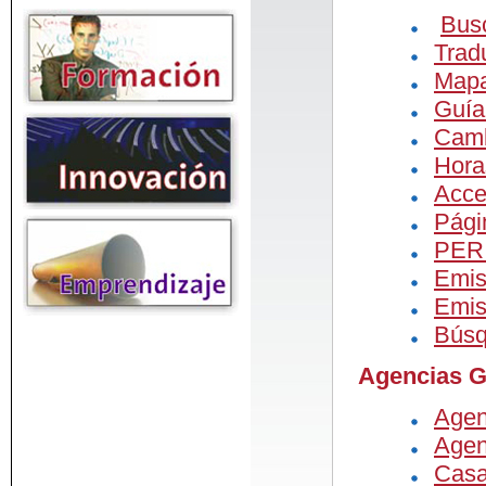
Bus
Trad
Mapa
Guía
Camb
Hora
Acce
Pági
PER
Emis
Emis
Búsq
Agencias 
Agen
Agen
Casa