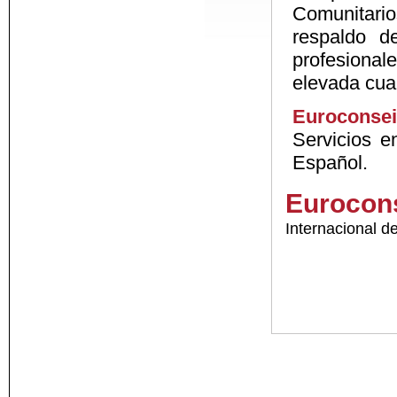
Comunitari
respaldo d
profesiona
elevada cual
Euroconsei
Servicios e
Español.
Eurocons
Internacional 